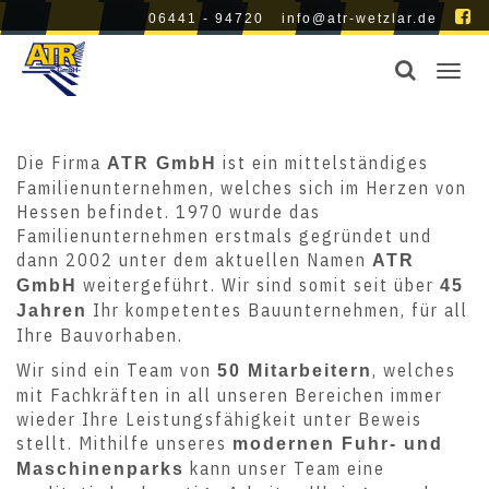
06441 - 94720
info@atr-wetzlar.de
Toggl
navig
ÜBER UNS
Die Firma
ist ein mittelständiges
ATR GmbH
Familienunternehmen, welches sich im Herzen von
Hessen befindet. 1970 wurde das
Familienunternehmen erstmals gegründet und
dann 2002 unter dem aktuellen Namen
ATR
weitergeführt. Wir sind somit seit über
GmbH
45
Ihr kompetentes Bauunternehmen, für all
Jahren
Ihre Bauvorhaben.
Wir sind ein Team von
, welches
50 Mitarbeitern
mit Fachkräften in all unseren Bereichen immer
wieder Ihre Leistungsfähigkeit unter Beweis
stellt. Mithilfe unseres
modernen Fuhr- und
kann unser Team eine
Maschinenparks